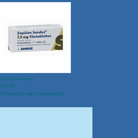
Zopiclon kopen
€
50.00
Toevoegen aan winkelwagen