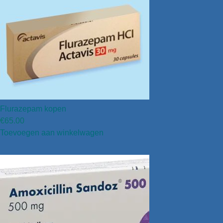
Flurazepam kopen
€
65.00
Toevoegen aan winkelwagen