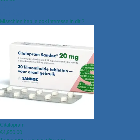
Cart
Uitchecken
Misschien heb je ook interesse in dit ?
Citalopram
€
4,950.00
Toevoegen aan winkelwagen