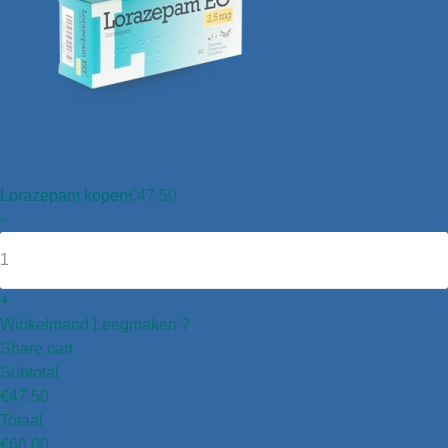
Lorazepam kopen
€
47.50
-
+
Winkelmand Leegmaken ?
Share cart
Subtotal
€
47.50
Totaal
€
60.00